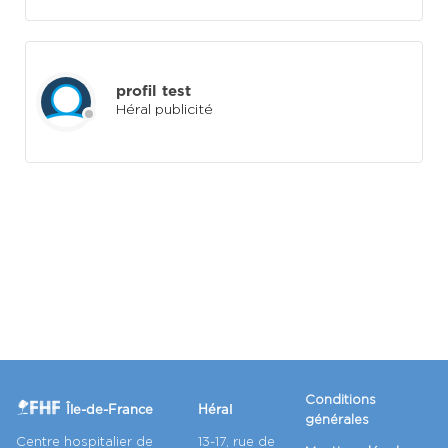
profil test
Héral publicité
Conditions
Héral
Île-de-France
générales
Centre hospitalier de
13-17, rue de