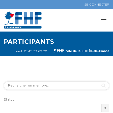
SE CONNECTER
Activ
PARTICIPANTS
navig
Héral 01 45 73 69 20
Site de la FHF Île-de-France
Statut