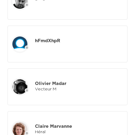
hFmdXhpR
Olivier Madar
Vecteur M
Claire Marvanne
Héral